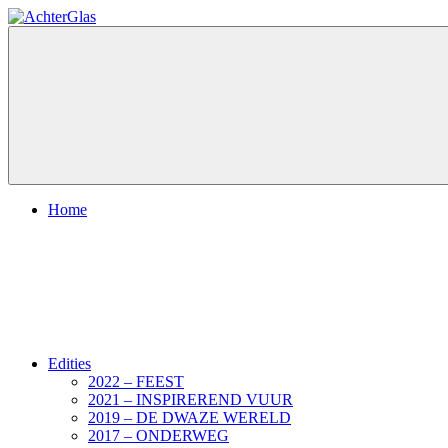
Ga
naar
AchterGlas
Kunstroute
de
inhoud
Menu
Home
Edities
2022 – FEEST
2021 – INSPIREREND VUUR
2019 – DE DWAZE WERELD
2017 – ONDERWEG