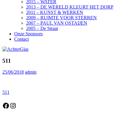
2015 – WATER
2013 – DE WERELD KLEURT HET DORP
2011 – KUNST & WERKEN
2009 – RUIMTE VOOR STERREN
2007 – PAUL VAN OSTAIJEN
2005 – De Straat
Onze Sponsors
Contact
511
25/06/2018
admin
Bericht
Vorige
511
bericht:
navigatie
Facebook
Instagram